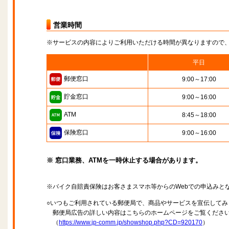
営業時間
※サービスの内容によりご利用いただける時間が異なりますので
平日
郵便窓口
9:00～17:00
貯金窓口
9:00～16:00
ATM
8:45～18:00
保険窓口
9:00～16:00
※ 窓口業務、ATMを一時休止する場合があります。
※バイク自賠責保険はお客さまスマホ等からのWebでの申込みと
○いつもご利用されている郵便局で、商品やサービスを宣伝してみ
郵便局広告の詳しい内容はこちらのホームページをご覧くださ
（
https://www.jp-comm.jp/showshop.php?CD=920170
）