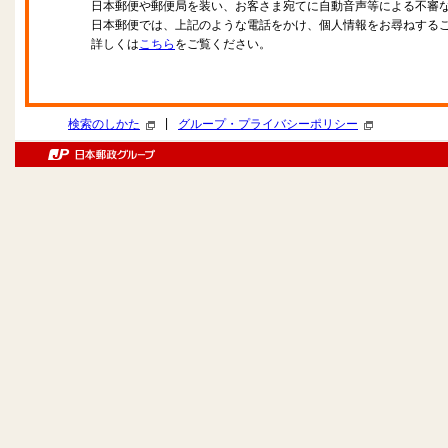
日本郵便や郵便局を装い、お客さま宛てに自動音声等による不審
日本郵便では、上記のような電話をかけ、個人情報をお尋ねする
詳しくは
こちら
をご覧ください。
|
検索のしかた
グループ・プライバシーポリシー