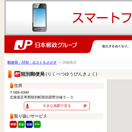
郵便局・ATM・ポストをさがす
> 詳細表示
(りくべつゆうびんきょく)
陸別郵便局
住所
〒089-4399
北海道足寄郡陸別町陸別原野分線５－３
大きな地図で見る
取り扱いサービス