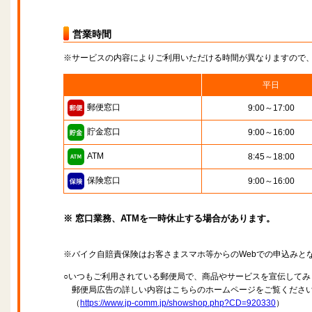
営業時間
※サービスの内容によりご利用いただける時間が異なりますので
平日
郵便窓口
9:00～17:00
貯金窓口
9:00～16:00
ATM
8:45～18:00
保険窓口
9:00～16:00
※ 窓口業務、ATMを一時休止する場合があります。
※バイク自賠責保険はお客さまスマホ等からのWebでの申込みと
○いつもご利用されている郵便局で、商品やサービスを宣伝してみ
郵便局広告の詳しい内容はこちらのホームページをご覧くださ
（
https://www.jp-comm.jp/showshop.php?CD=920330
）