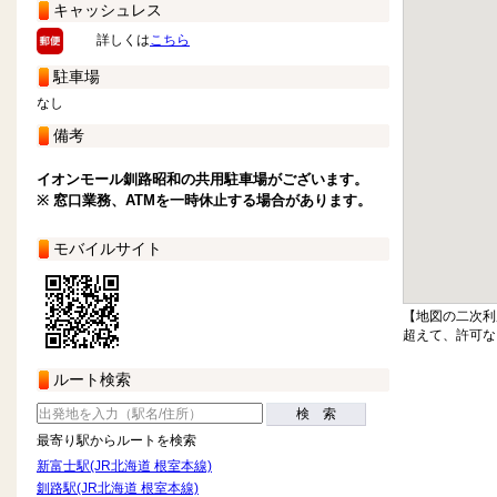
キャッシュレス
詳しくは
こちら
駐車場
なし
備考
イオンモール釧路昭和の共用駐車場がございます。
※ 窓口業務、ATMを一時休止する場合があります。
モバイルサイト
【地図の二次利
超えて、許可な
ルート検索
検 索
最寄り駅からルートを検索
新富士駅(JR北海道 根室本線)
釧路駅(JR北海道 根室本線)