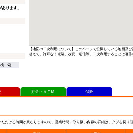
があります。
【地図の二次利用について】このページで公開している地図及び
超えて、許可なく複製、改変、送信等、二次利用することは著作
検 索
便
貯金・ＡＴＭ
保険
いただける時間が異なりますので、営業時間、取り扱い内容の詳細は、タブを切り