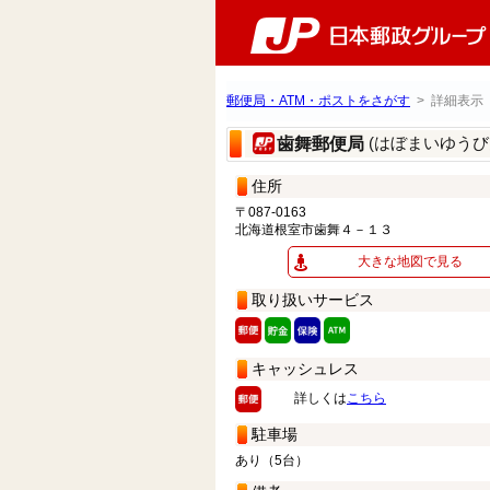
郵便局・ATM・ポストをさがす
> 詳細表示
(はぼまいゆうび
歯舞郵便局
住所
〒087-0163
北海道根室市歯舞４－１３
大きな地図で見る
取り扱いサービス
キャッシュレス
詳しくは
こちら
駐車場
あり（5台）