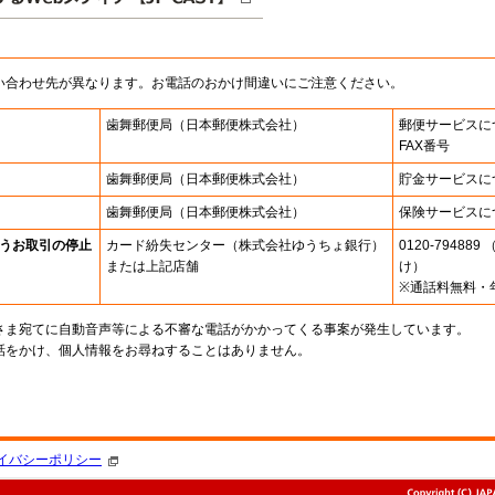
い合わせ先が異なります。お電話のおかけ間違いにご注意ください。
歯舞郵便局
（日本郵便株式会社）
郵便サービスに
FAX番号
歯舞郵便局
（日本郵便株式会社）
貯金サービスに
歯舞郵便局
（日本郵便株式会社）
保険サービスに
うお取引の停止
カード紛失センター
（株式会社ゆうちょ銀行）
0120-7948
または上記店舗
け）
※通話料無料・
さま宛てに自動音声等による不審な電話がかかってくる事案が発生しています。
話をかけ、個人情報をお尋ねすることはありません。
。
イバシーポリシー