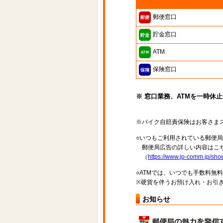
郵便窓口
貯金窓口
ATM
保険窓口
※ 窓口業務、ATMを一時休
※バイク自賠責保険はお客さま
○いつもご利用されている郵便
郵便局広告の詳しい内容はこち
（
https://www.jp-comm.jp/s
○ATMでは、いつでも手数料無
※硬貨を伴うお預け入れ・お引き
お知らせ