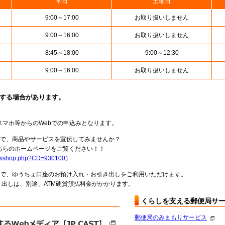
平日
土曜日
9:00～17:00
お取り扱いしません
9:00～16:00
お取り扱いしません
8:45～18:00
9:00～12:30
9:00～16:00
お取り扱いしません
止する場合があります。
スマホ等からのWebでの申込みとなります。
局で、商品やサービスを宣伝してみませんか？
らのホームページをご覧ください！！
howshop.php?CD=930100
）
料で、ゆうちょ口座のお預け入れ・お引き出しをご利用いただけます。
出しは、別途、ATM硬貨預払料金がかかります。
くらしを支える郵便局サ
郵便局のみまもりサービス