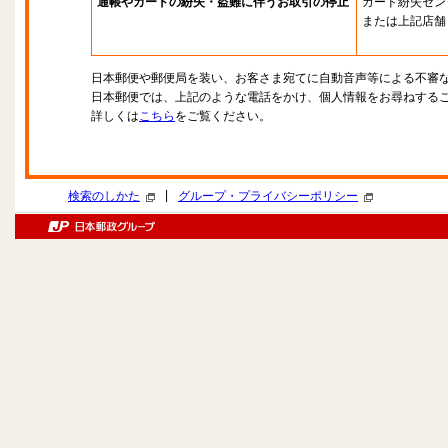
通帳やカードの紛失・盗難に伴うお取引の停止
カード紛失セン
または上記店舗
日本郵便や郵便局を装い、お客さま宛てに自動音声等による不審
日本郵便では、上記のような電話をかけ、個人情報をお尋ねする
詳しくは
こちら
をご覧ください。
|
検索のしかた
グループ・プライバシーポリシー