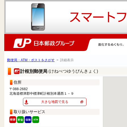
郵便局・ATM・ポストをさがす
> 詳細表示
(けねべつゆうびんきょく)
計根別郵便局
住所
〒088-2682
北海道標津郡中標津町計根別本通西１－９
大きな地図で見る
取り扱いサービス