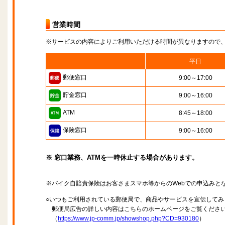
営業時間
※サービスの内容によりご利用いただける時間が異なりますので
平日
郵便窓口
9:00～17:00
貯金窓口
9:00～16:00
ATM
8:45～18:00
保険窓口
9:00～16:00
※ 窓口業務、ATMを一時休止する場合があります。
※バイク自賠責保険はお客さまスマホ等からのWebでの申込みと
○いつもご利用されている郵便局で、商品やサービスを宣伝してみ
郵便局広告の詳しい内容はこちらのホームページをご覧くださ
（
https://www.jp-comm.jp/showshop.php?CD=930180
）