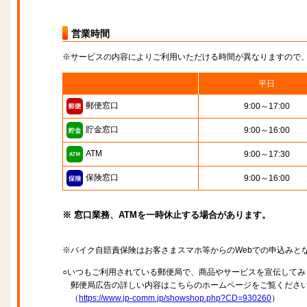
営業時間
※サービスの内容によりご利用いただける時間が異なりますので
平日
郵便窓口
9:00～17:00
貯金窓口
9:00～16:00
ATM
9:00～17:30
保険窓口
9:00～16:00
※ 窓口業務、ATMを一時休止する場合があります。
※バイク自賠責保険はお客さまスマホ等からのWebでの申込みと
○いつもご利用されている郵便局で、商品やサービスを宣伝してみ
郵便局広告の詳しい内容はこちらのホームページをご覧くださ
（
https://www.jp-comm.jp/showshop.php?CD=930260
）