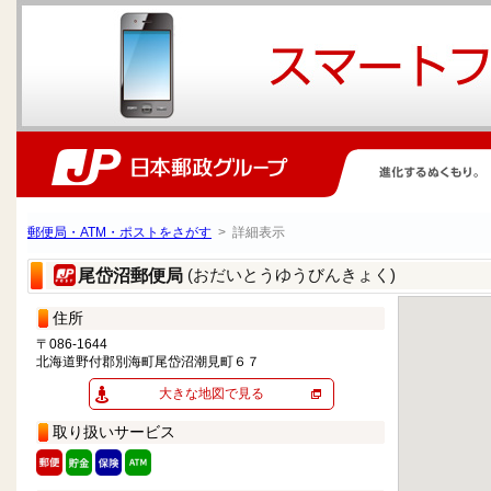
郵便局・ATM・ポストをさがす
> 詳細表示
(おだいとうゆうびんきょく)
尾岱沼郵便局
住所
〒086-1644
北海道野付郡別海町尾岱沼潮見町６７
大きな地図で見る
取り扱いサービス