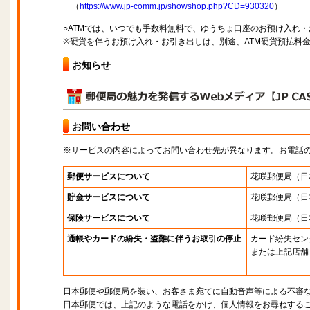
（
https://www.jp-comm.jp/showshop.php?CD=930320
）
○ATMでは、いつでも手数料無料で、ゆうちょ口座のお預け入れ
※硬貨を伴うお預け入れ・お引き出しは、別途、ATM硬貨預払料
お知らせ
お問い合わせ
※サービスの内容によってお問い合わせ先が異なります。お電話
郵便サービスについて
花咲郵便局
（日
貯金サービスについて
花咲郵便局
（日
保険サービスについて
花咲郵便局
（日
通帳やカードの紛失・盗難に伴うお取引の停止
カード紛失セン
または上記店舗
日本郵便や郵便局を装い、お客さま宛てに自動音声等による不審
日本郵便では、上記のような電話をかけ、個人情報をお尋ねする