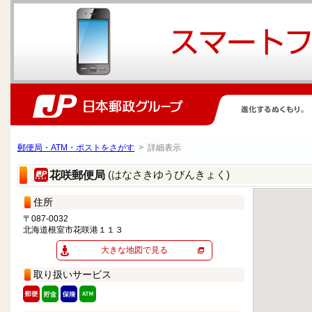
郵便局・ATM・ポストをさがす
> 詳細表示
(はなさきゆうびんきょく)
花咲郵便局
住所
〒087-0032
北海道根室市花咲港１１３
大きな地図で見る
取り扱いサービス