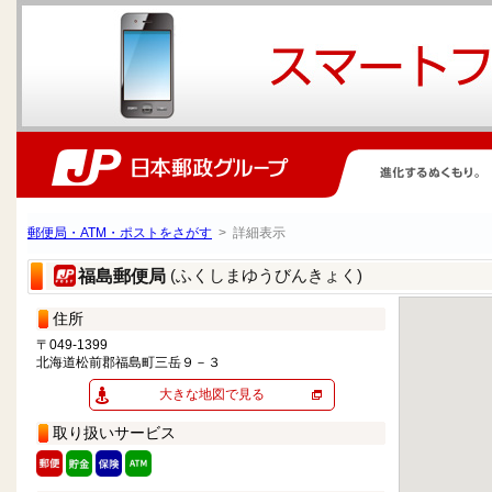
郵便局・ATM・ポストをさがす
> 詳細表示
(ふくしまゆうびんきょく)
福島郵便局
住所
〒049-1399
北海道松前郡福島町三岳９－３
大きな地図で見る
取り扱いサービス