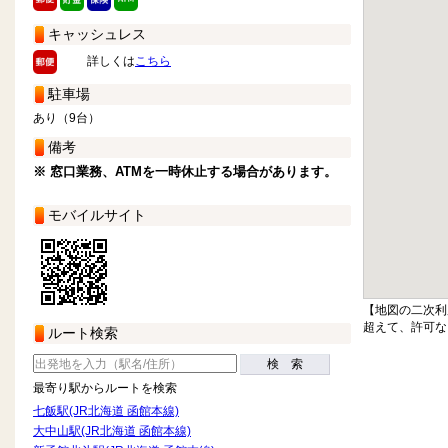
キャッシュレス
詳しくは
こちら
駐車場
あり（9台）
備考
※ 窓口業務、ATMを一時休止する場合があります。
モバイルサイト
【地図の二次利
超えて、許可な
ルート検索
検 索
最寄り駅からルートを検索
七飯駅(JR北海道 函館本線)
大中山駅(JR北海道 函館本線)