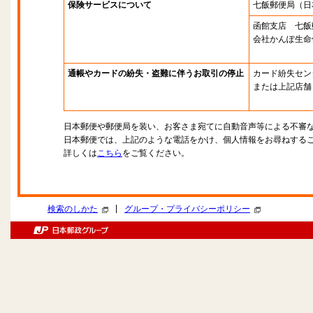
保険サービスについて
七飯郵便局
（日
函館支店 七飯
会社かんぽ生命
通帳やカードの紛失・盗難に伴うお取引の停止
カード紛失セン
または上記店舗
日本郵便や郵便局を装い、お客さま宛てに自動音声等による不審
日本郵便では、上記のような電話をかけ、個人情報をお尋ねする
詳しくは
こちら
をご覧ください。
|
検索のしかた
グループ・プライバシーポリシー