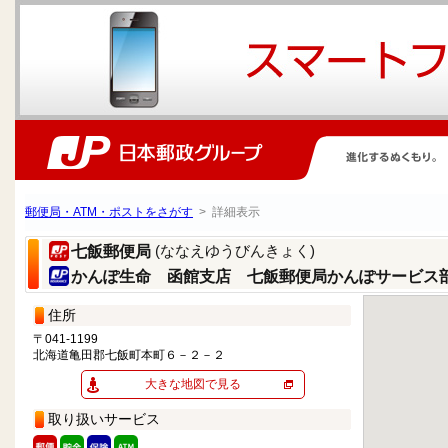
郵便局・ATM・ポストをさがす
> 詳細表示
(ななえゆうびんきょく)
七飯郵便局
かんぽ生命 函館支店 七飯郵便局かんぽサービス
住所
〒041-1199
北海道亀田郡七飯町本町６－２－２
大きな地図で見る
取り扱いサービス