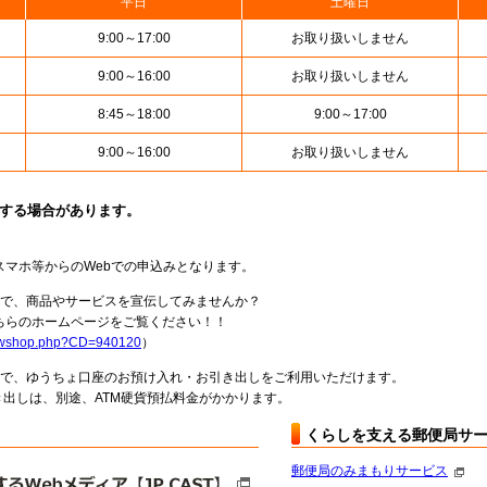
平日
土曜日
9:00～17:00
お取り扱いしません
9:00～16:00
お取り扱いしません
8:45～18:00
9:00～17:00
9:00～16:00
お取り扱いしません
止する場合があります。
スマホ等からのWebでの申込みとなります。
局で、商品やサービスを宣伝してみませんか？
らのホームページをご覧ください！！
howshop.php?CD=940120
）
料で、ゆうちょ口座のお預け入れ・お引き出しをご利用いただけます。
出しは、別途、ATM硬貨預払料金がかかります。
くらしを支える郵便局サ
郵便局のみまもりサービス