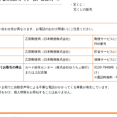
・宝くじ：
宝くじの販売
い合わせ先が異なります。お電話のおかけ間違いにご注意ください。
乙部郵便局
（日本郵便株式会社）
郵便サービスに
FAX番号
乙部郵便局
（日本郵便株式会社）
貯金サービスに
乙部郵便局
（日本郵便株式会社）
保険サービスに
うお取引の停止
カード紛失センター
（株式会社ゆうちょ銀行）
0120-7948
または上記店舗
け）
※通話料無料・
さま宛てに自動音声等による不審な電話がかかってくる事案が発生しています。
話をかけ、個人情報をお尋ねすることはありません。
。