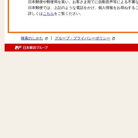
日本郵便や郵便局を装い、お客さま宛てに自動音声等による不審
日本郵便では、上記のような電話をかけ、個人情報をお尋ねする
詳しくは
こちら
をご覧ください。
|
検索のしかた
グループ・プライバシーポリシー