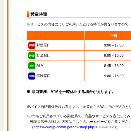
営業時間
※サービスの内容によりご利用いただける時間が異なりますので
平日
郵便窓口
9:00～17:00
貯金窓口
9:00～16:00
ATM
8:45～18:00
保険窓口
9:00～16:00
※ 窓口業務、ATMを一時休止する場合があります。
※バイク自賠責保険はお客さまスマホ等からのWebでの申込みと
○いつもご利用されている郵便局で、商品やサービスを宣伝してみ
郵便局広告の詳しい内容はこちらのホームページをご覧くださ
（
https://www.jp-comm.jp/showshop.php?CD=940120
）