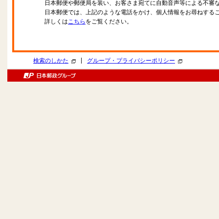
日本郵便や郵便局を装い、お客さま宛てに自動音声等による不審
日本郵便では、上記のような電話をかけ、個人情報をお尋ねする
詳しくは
こちら
をご覧ください。
|
検索のしかた
グループ・プライバシーポリシー