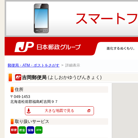
郵便局・ATM・ポストをさがす
> 詳細表示
(よしおかゆうびんきょく)
吉岡郵便局
住所
〒049-1453
北海道松前郡福島町吉岡９７
大きな地図で見る
取り扱いサービス