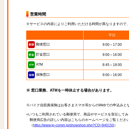
営業時間
※サービスの内容によりご利用いただける時間が異なりますので
平日
郵便窓口
9:00～17:00
貯金窓口
9:00～16:00
ATM
8:45～18:00
保険窓口
9:00～16:00
※ 窓口業務、ATMを一時休止する場合があります。
※バイク自賠責保険はお客さまスマホ等からのWebでの申込みと
○いつもご利用されている郵便局で、商品やサービスを宣伝してみ
郵便局広告の詳しい内容はこちらのホームページをご覧くださ
（
https://www.jp-comm.jp/showshop.php?CD=940150
）