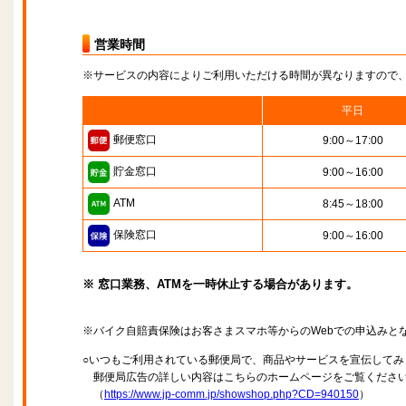
営業時間
※サービスの内容によりご利用いただける時間が異なりますので
平日
郵便窓口
9:00～17:00
貯金窓口
9:00～16:00
ATM
8:45～18:00
保険窓口
9:00～16:00
※ 窓口業務、ATMを一時休止する場合があります。
※バイク自賠責保険はお客さまスマホ等からのWebでの申込みと
○いつもご利用されている郵便局で、商品やサービスを宣伝してみ
郵便局広告の詳しい内容はこちらのホームページをご覧くださ
（
https://www.jp-comm.jp/showshop.php?CD=940150
）