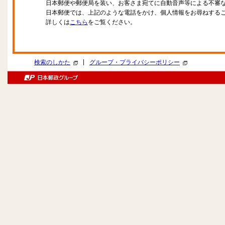
日本郵便や郵便局を装い、お客さま宛てに自動音声等による不審
日本郵便では、上記のような電話をかけ、個人情報をお尋ねする
詳しくは
こちら
をご覧ください。
|
検索のしかた
グループ・プライバシーポリシー