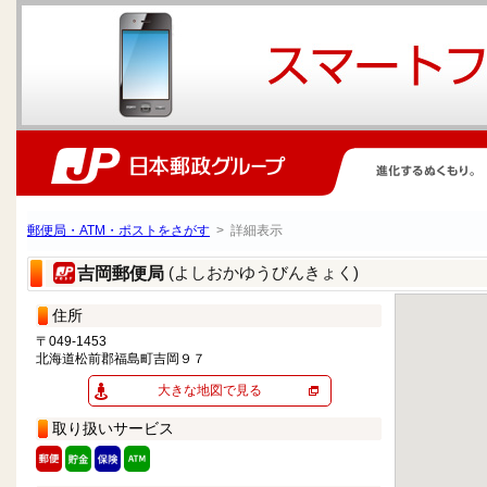
郵便局・ATM・ポストをさがす
> 詳細表示
(よしおかゆうびんきょく)
吉岡郵便局
住所
〒049-1453
北海道松前郡福島町吉岡９７
大きな地図で見る
取り扱いサービス