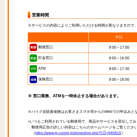
営業時間
※サービスの内容によりご利用いただける時間が異なりますので
平日
郵便窓口
9:00～17:00
貯金窓口
9:00～16:00
ATM
9:00～17:30
保険窓口
9:00～16:00
※ 窓口業務、ATMを一時休止する場合があります。
※バイク自賠責保険はお客さまスマホ等からのWebでの申込みと
○いつもご利用されている郵便局で、商品やサービスを宣伝してみ
郵便局広告の詳しい内容はこちらのホームページをご覧くださ
（
https://www.jp-comm.jp/showshop.php?CD=940810
）