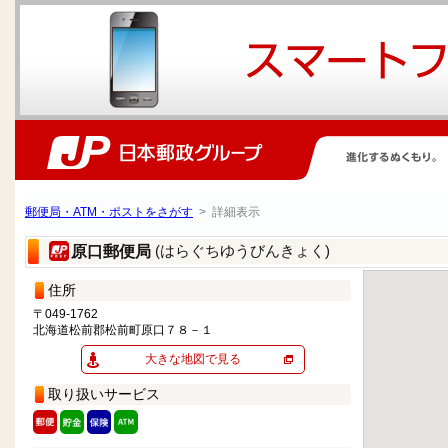
郵便局・ATM・ポストをさがす
> 詳細表示
(はらぐちゆうびんきょく)
原口郵便局
住所
〒049-1762
北海道松前郡松前町原口７８－１
大きな地図で見る
取り扱いサービス