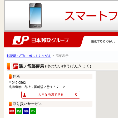
郵便局・ATM・ポストをさがす
> 詳細表示
(ゆのたいゆうびんきょく)
湯ノ岱郵便局
住所
〒049-0562
北海道檜山郡上ノ国町湯ノ岱１５７－２
大きな地図で見る
取り扱いサービス