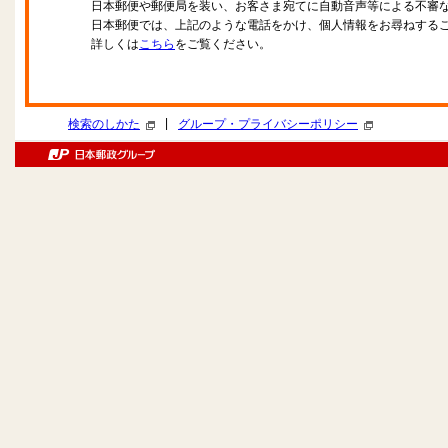
日本郵便や郵便局を装い、お客さま宛てに自動音声等による不審
日本郵便では、上記のような電話をかけ、個人情報をお尋ねする
詳しくは
こちら
をご覧ください。
|
検索のしかた
グループ・プライバシーポリシー