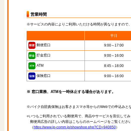
営業時間
※サービスの内容によりご利用いただける時間が異なりますので
平日
郵便窓口
9:00～17:00
貯金窓口
9:00～16:00
ATM
8:45～18:00
保険窓口
9:00～16:00
※ 窓口業務、ATMを一時休止する場合があります。
※バイク自賠責保険はお客さまスマホ等からのWebでの申込みと
○いつもご利用されている郵便局で、商品やサービスを宣伝してみ
郵便局広告の詳しい内容はこちらのホームページをご覧くださ
（
https://www.jp-comm.jp/showshop.php?CD=940850
）