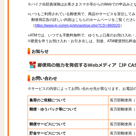
※バイク自賠責保険はお客さまスマホ等からのWebでの申込みと
○いつもご利用されている郵便局で、商品やサービスを宣伝してみ
郵便局広告の詳しい内容はこちらのホームページをご覧くださ
（
https://www.jp-comm.jp/showshop.php?CD=960020
）
○ATMでは、いつでも手数料無料で、ゆうちょ口座のお預け入れ
※硬貨を伴うお預け入れ・お引き出しは、別途、ATM硬貨預払料
お知らせ
お問い合わせ
※サービスの内容によってお問い合わせ先が異なります。お電話
集荷のご依頼について
長万部郵便局
（
郵便・ゆうパック等について
長万部郵便局
（
郵便サービスについて
長万部郵便局
（
貯金サービスについて
長万部郵便局
（