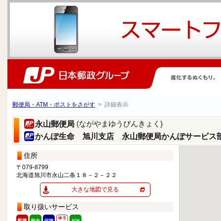
郵便局・ATM・ポストをさがす
> 詳細表示
(ながやまゆうびんきょく)
永山郵便局
かんぽ生命 旭川支店 永山郵便局かんぽサービス
住所
〒079-8799
北海道旭川市永山二条１８－２－２２
大きな地図で見る
取り扱いサービス