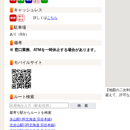
キャッシュレス
詳しくは
こちら
駐車場
あり（9台）
備考
※ 窓口業務、ATMを一時休止する場合があります。
モバイルサイト
【地図の二次利
超えて、許可な
ルート検索
検 索
最寄り駅からルートを検索
永山駅(JR北海道 宗谷本線)
北永山駅(JR北海道 宗谷本線)