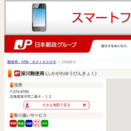
郵便局・ATM・ポストをさがす
> 詳細表示
(ふかがわゆうびんきょく)
深川郵便局
住所
〒074-8799
北海道深川市二条６－１２
大きな地図で見る
取り扱いサービス