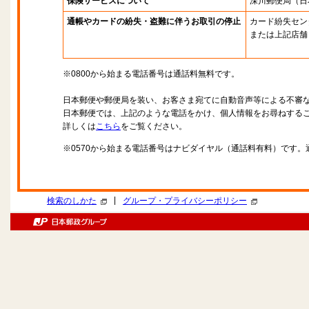
保険サービスについて
深川郵便局
（日
通帳やカードの紛失・盗難に伴うお取引の停止
カード紛失セン
または上記店舗
※0800から始まる電話番号は通話料無料です。
日本郵便や郵便局を装い、お客さま宛てに自動音声等による不審
日本郵便では、上記のような電話をかけ、個人情報をお尋ねする
詳しくは
こちら
をご覧ください。
※0570から始まる電話番号はナビダイヤル（通話料有料）です
|
検索のしかた
グループ・プライバシーポリシー