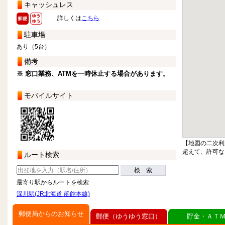
キャッシュレス
詳しくは
こちら
駐車場
あり（5台）
備考
※ 窓口業務、ATMを一時休止する場合があります。
モバイルサイト
【地図の二次利
超えて、許可な
ルート検索
検 索
最寄り駅からルートを検索
深川駅(JR北海道 函館本線)
郵便局からのお知らせ
郵便（ゆうゆう窓口）
貯金・ＡＴ