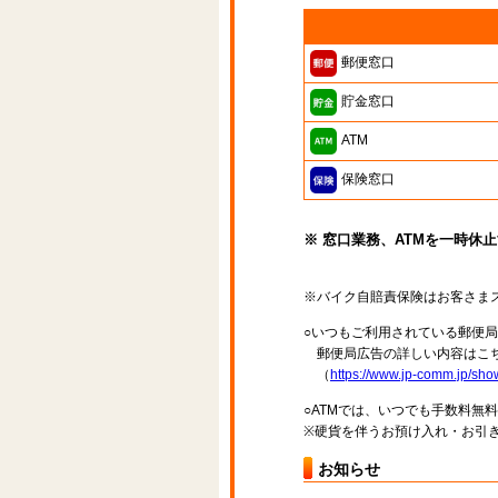
郵便窓口
貯金窓口
ATM
保険窓口
※ 窓口業務、ATMを一時休
※バイク自賠責保険はお客さま
○いつもご利用されている郵便
郵便局広告の詳しい内容はこち
（
https://www.jp-comm.jp/s
○ATMでは、いつでも手数料無
※硬貨を伴うお預け入れ・お引き
お知らせ