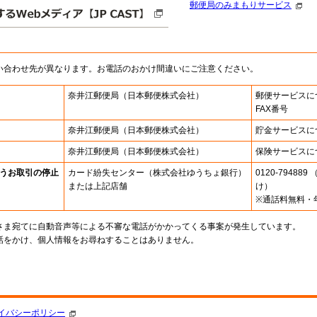
郵便局のみまもりサービス
い合わせ先が異なります。お電話のおかけ間違いにご注意ください。
奈井江郵便局
（日本郵便株式会社）
郵便サービスに
FAX番号
奈井江郵便局
（日本郵便株式会社）
貯金サービスに
奈井江郵便局
（日本郵便株式会社）
保険サービスに
うお取引の停止
カード紛失センター
（株式会社ゆうちょ銀行）
0120-7948
または上記店舗
け）
※通話料無料・
さま宛てに自動音声等による不審な電話がかかってくる事案が発生しています。
話をかけ、個人情報をお尋ねすることはありません。
。
イバシーポリシー