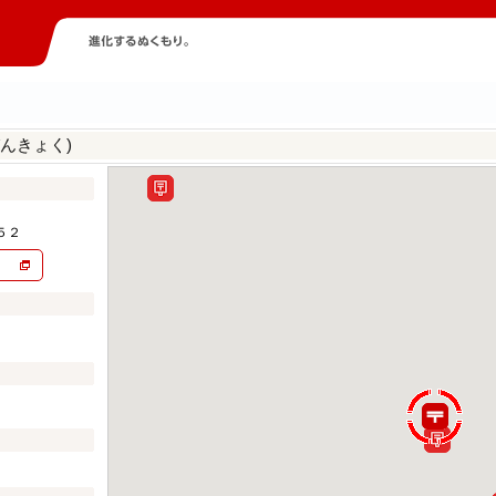
んきょく)
５２