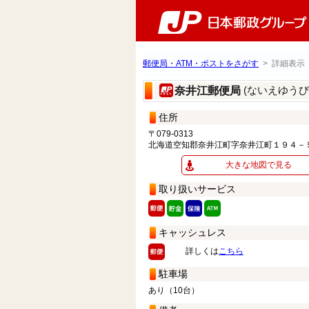
郵便局・ATM・ポストをさがす
> 詳細表示
(ないえゆうび
奈井江郵便局
住所
〒079-0313
北海道空知郡奈井江町字奈井江町１９４－
大きな地図で見る
取り扱いサービス
キャッシュレス
詳しくは
こちら
駐車場
あり（10台）