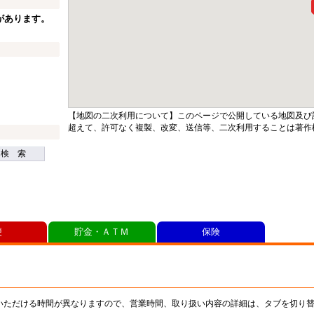
があります。
【地図の二次利用について】このページで公開している地図及び
超えて、許可なく複製、改変、送信等、二次利用することは著作
検 索
便
貯金・ＡＴＭ
保険
いただける時間が異なりますので、営業時間、取り扱い内容の詳細は、タブを切り