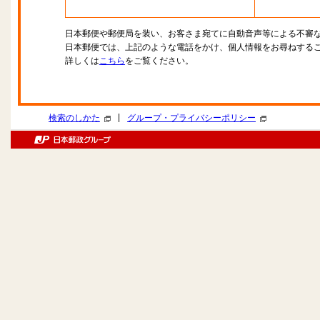
日本郵便や郵便局を装い、お客さま宛てに自動音声等による不審
日本郵便では、上記のような電話をかけ、個人情報をお尋ねする
詳しくは
こちら
をご覧ください。
|
検索のしかた
グループ・プライバシーポリシー