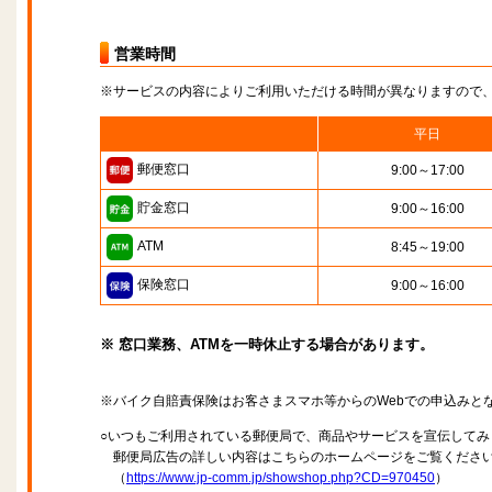
営業時間
※サービスの内容によりご利用いただける時間が異なりますので
平日
郵便窓口
9:00～17:00
貯金窓口
9:00～16:00
ATM
8:45～19:00
保険窓口
9:00～16:00
※ 窓口業務、ATMを一時休止する場合があります。
※バイク自賠責保険はお客さまスマホ等からのWebでの申込みと
○いつもご利用されている郵便局で、商品やサービスを宣伝してみ
郵便局広告の詳しい内容はこちらのホームページをご覧くださ
（
https://www.jp-comm.jp/showshop.php?CD=970450
）