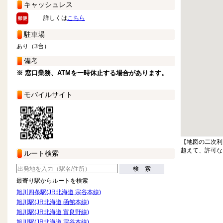
キャッシュレス
詳しくは
こちら
駐車場
あり（3台）
備考
※ 窓口業務、ATMを一時休止する場合があります。
モバイルサイト
【地図の二次利
超えて、許可な
ルート検索
検 索
最寄り駅からルートを検索
旭川四条駅(JR北海道 宗谷本線)
旭川駅(JR北海道 函館本線)
旭川駅(JR北海道 富良野線)
旭川駅(JR北海道 宗谷本線)