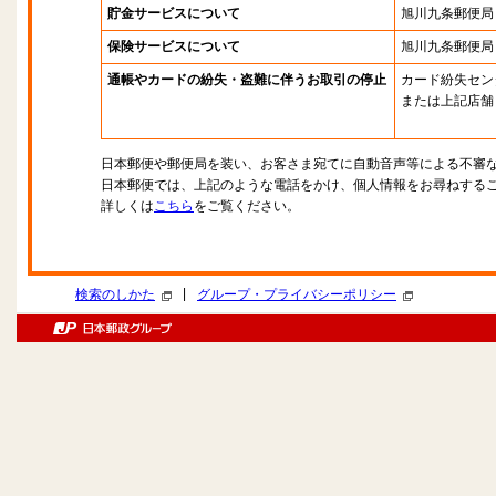
貯金サービスについて
旭川九条郵便局
保険サービスについて
旭川九条郵便局
通帳やカードの紛失・盗難に伴うお取引の停止
カード紛失セン
または上記店舗
日本郵便や郵便局を装い、お客さま宛てに自動音声等による不審
日本郵便では、上記のような電話をかけ、個人情報をお尋ねする
詳しくは
こちら
をご覧ください。
|
検索のしかた
グループ・プライバシーポリシー