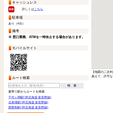
キャッシュレス
詳しくは
こちら
駐車場
あり（4台）
備考
※ 窓口業務、ATMを一時休止する場合があります。
モバイルサイト
【地図の二次利
超えて、許可な
ルート検索
検 索
最寄り駅からルートを検索
千代ヶ岡駅(JR北海道 富良野線)
北美瑛駅(JR北海道 富良野線)
西聖和駅(JR北海道 富良野線)