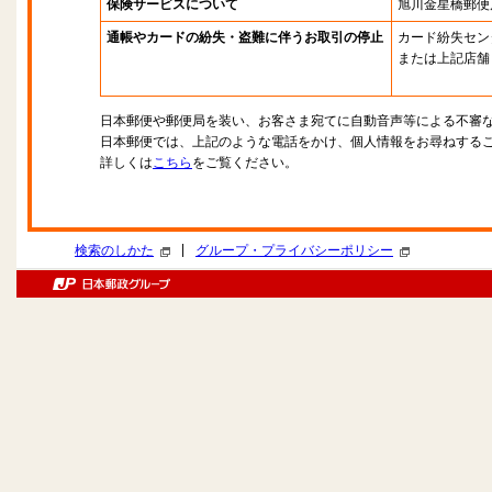
保険サービスについて
旭川金星橋郵便
通帳やカードの紛失・盗難に伴うお取引の停止
カード紛失セン
または上記店舗
日本郵便や郵便局を装い、お客さま宛てに自動音声等による不審
日本郵便では、上記のような電話をかけ、個人情報をお尋ねする
詳しくは
こちら
をご覧ください。
|
検索のしかた
グループ・プライバシーポリシー