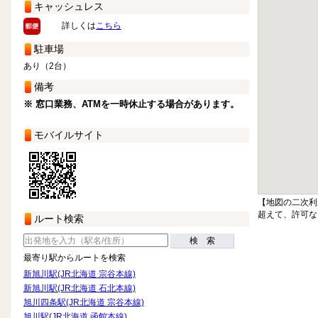
キャッシュレス
詳しくは
こちら
駐車場
あり（2台）
備考
※ 窓口業務、ATMを一時休止する場合があります。
モバイルサイト
【地図の二次利
超えて、許可な
ルート検索
検 索
最寄り駅からルートを検索
新旭川駅(JR北海道 宗谷本線)
新旭川駅(JR北海道 石北本線)
旭川四条駅(JR北海道 宗谷本線)
旭川駅(JR北海道 函館本線)