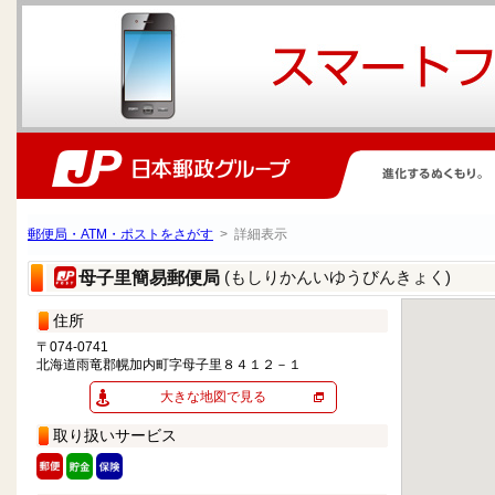
郵便局・ATM・ポストをさがす
> 詳細表示
(もしりかんいゆうびんきょく)
母子里簡易郵便局
住所
〒074-0741
北海道雨竜郡幌加内町字母子里８４１２－１
大きな地図で見る
取り扱いサービス