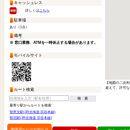
キャッシュレス
詳しくは
こちら
駐車場
あり（1台）
備考
※ 窓口業務、ATMを一時休止する場合があります。
モバイルサイト
【地図の二次利
超えて、許可な
ルート検索
検 索
最寄り駅からルートを検索
智恵文駅(JR北海道 宗谷本線)
智北駅(JR北海道 宗谷本線)
郵便局からのお知らせ