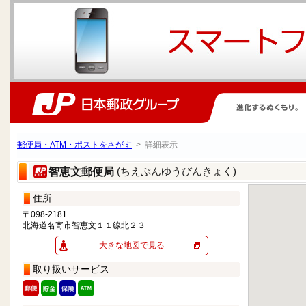
郵便局・ATM・ポストをさがす
> 詳細表示
(ちえぶんゆうびんきょく)
智恵文郵便局
住所
〒098-2181
北海道名寄市智恵文１１線北２３
大きな地図で見る
取り扱いサービス