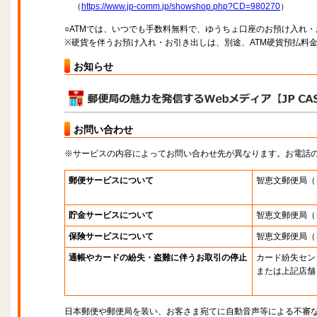
（
https://www.jp-comm.jp/showshop.php?CD=980270
）
○ATMでは、いつでも手数料無料で、ゆうちょ口座のお預け入れ
※硬貨を伴うお預け入れ・お引き出しは、別途、ATM硬貨預払料
お知らせ
お問い合わせ
※サービスの内容によってお問い合わせ先が異なります。お電話
郵便サービスについて
智恵文郵便局
（
貯金サービスについて
智恵文郵便局
（
保険サービスについて
智恵文郵便局
（
通帳やカードの紛失・盗難に伴うお取引の停止
カード紛失セン
または上記店舗
日本郵便や郵便局を装い、お客さま宛てに自動音声等による不審