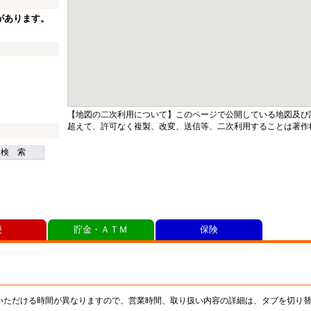
があります。
【地図の二次利用について】このページで公開している地図及び
超えて、許可なく複製、改変、送信等、二次利用することは著作
検 索
便
貯金・ＡＴＭ
保険
いただける時間が異なりますので、営業時間、取り扱い内容の詳細は、タブを切り