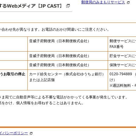
郵便局のみまもりサービス
い合わせ先が異なります。お電話のおかけ間違いにご注意ください。
音威子府郵便局
（日本郵便株式会社）
郵便サービスに
FAX番号
音威子府郵便局
（日本郵便株式会社）
貯金サービスに
音威子府郵便局
（日本郵便株式会社）
保険サービスに
うお取引の停止
カード紛失センター
（株式会社ゆうちょ銀行）
0120-7948
または上記店舗
け）
※通話料無料・
さま宛てに自動音声等による不審な電話がかかってくる事案が発生しています。
話をかけ、個人情報をお尋ねすることはありません。
。
イバシーポリシー