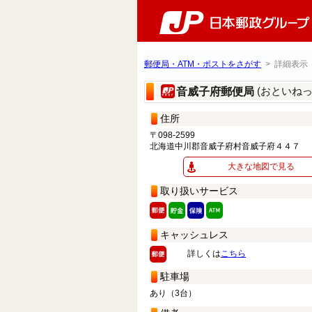
郵便局・ATM・ポストをさがす
> 詳細表示
(おといね
音威子府郵便局
住所
〒098-2599
北海道中川郡音威子府村音威子府４４７
大きな地図で見る
取り扱いサービス
キャッシュレス
詳しくは
こちら
駐車場
あり（3台）