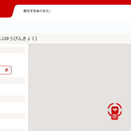
っぷゆうびんきょく)