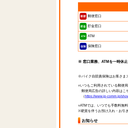
郵便窓口
貯金窓口
ATM
保険窓口
※ 窓口業務、ATMを一時休
※バイク自賠責保険はお客さま
○いつもご利用されている郵便
郵便局広告の詳しい内容はこち
（
https://www.jp-comm.jp/s
○ATMでは、いつでも手数料無
※硬貨を伴うお預け入れ・お引き
お知らせ