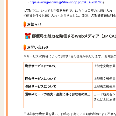
（
https://www.jp-comm.jp/showshop.php?CD=980760
）
○ATMでは、いつでも手数料無料で、ゆうちょ口座のお預け入れ
※硬貨を伴うお預け入れ・お引き出しは、別途、ATM硬貨預払料
お知らせ
お問い合わせ
※サービスの内容によってお問い合わせ先が異なります。お電話
郵便サービスについて
上智恵文郵便局
貯金サービスについて
上智恵文郵便局
保険サービスについて
上智恵文郵便局
通帳やカードの紛失・盗難に伴うお取引の停止
カード紛失セン
または上記店舗
日本郵便や郵便局を装い、お客さま宛てに自動音声等による不審