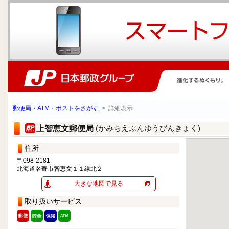
郵便局・ATM・ポストをさがす
> 詳細表示
(かみちえぶんゆうびんきょく)
上智恵文郵便局
住所
〒098-2181
北海道名寄市智恵文１１線北２
大きな地図で見る
取り扱いサービス