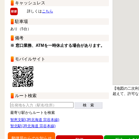
キャッシュレス
詳しくは
こちら
駐車場
あり（5台）
備考
※ 窓口業務、ATMを一時休止する場合があります。
モバイルサイト
【地図の二次利
超えて、許可な
ルート検索
検 索
最寄り駅からルートを検索
智恵文駅(JR北海道 宗谷本線)
智北駅(JR北海道 宗谷本線)
郵便局からのお知らせ