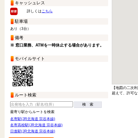
キャッシュレス
詳しくは
こちら
駐車場
あり（3台）
備考
※ 窓口業務、ATMを一時休止する場合があります。
モバイルサイト
【地図の二次利
超えて、許可な
ルート検索
検 索
最寄り駅からルートを検索
名寄駅(JR北海道 宗谷本線)
名寄高校駅(JR北海道 宗谷本線)
日進駅(JR北海道 宗谷本線)