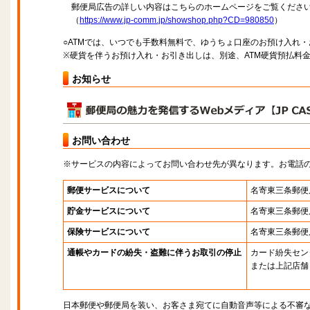
郵便局広告の詳しい内容はこちらのホームページをご覧くださ
（
https://www.jp-comm.jp/showshop.php?CD=980850
）
○ATMでは、いつでも手数料無料で、ゆうちょ口座のお預け入れ
※硬貨を伴うお預け入れ・お引き出しは、別途、ATM硬貨預払料
お知らせ
お問い合わせ
※サービスの内容によってお問い合わせ先が異なります。お電話
郵便サービスについて
名寄東三条郵便
貯金サービスについて
名寄東三条郵便
保険サービスについて
名寄東三条郵便
通帳やカードの紛失・盗難に伴うお取引の停止
カード紛失セン
または上記店舗
日本郵便や郵便局を装い、お客さま宛てに自動音声等による不審