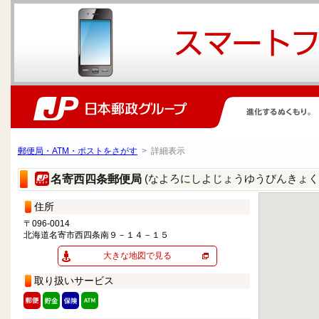
郵便局・ATM・ポストをさがす
> 詳細表示
(なよろにしよじょうゆうびんきょく
名寄西四条郵便局
住所
〒096-0014
北海道名寄市西四条南９－１４－１５
大きな地図で見る
取り扱いサービス