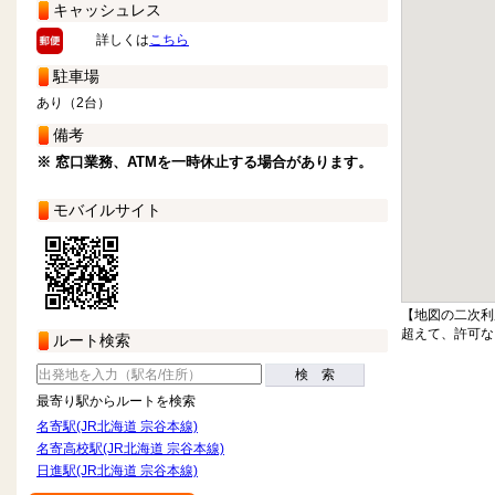
キャッシュレス
詳しくは
こちら
駐車場
あり（2台）
備考
※ 窓口業務、ATMを一時休止する場合があります。
モバイルサイト
【地図の二次利
超えて、許可な
ルート検索
検 索
最寄り駅からルートを検索
名寄駅(JR北海道 宗谷本線)
名寄高校駅(JR北海道 宗谷本線)
日進駅(JR北海道 宗谷本線)