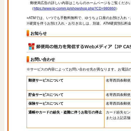
郵便局広告の詳しい内容はこちらのホームページをご覧くださ
（
https://www.jp-comm.jp/showshop.php?CD=980860
）
○ATMでは、いつでも手数料無料で、ゆうちょ口座のお預け入れ
※硬貨を伴うお預け入れ・お引き出しは、別途、ATM硬貨預払料
お知らせ
お問い合わせ
※サービスの内容によってお問い合わせ先が異なります。お電話
郵便サービスについて
名寄西四条郵便
貯金サービスについて
名寄西四条郵便
保険サービスについて
名寄西四条郵便
通帳やカードの紛失・盗難に伴うお取引の停止
カード紛失セン
または上記店舗