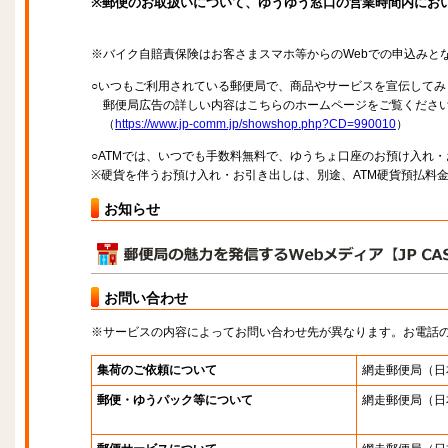
※郵便のお取扱いについて、ゆうゆう窓口の営業時間内にお
※バイク自賠責保険はお客さまスマホ等からのWebでの申込みと
○いつもご利用されている郵便局で、商品やサービスを宣伝してみ
郵便局広告の詳しい内容はこちらのホームページをご覧くださ
（
https://www.jp-comm.jp/showshop.php?CD=990010
）
○ATMでは、いつでも手数料無料で、ゆうちょ口座のお預け入れ
※硬貨を伴うお預け入れ・お引き出しは、別途、ATM硬貨預払料
お知らせ
お問い合わせ
※サービスの内容によってお問い合わせ先が異なります。お電話
集荷のご依頼について
網走郵便局
（日
郵便・ゆうパック等について
網走郵便局
（日