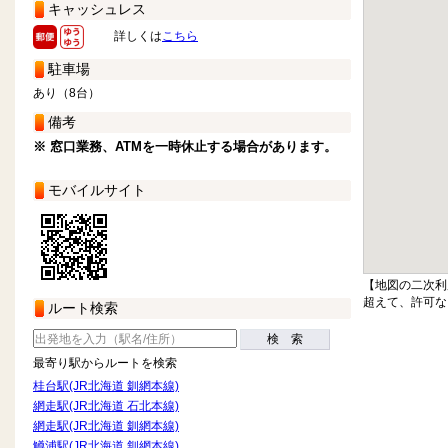
キャッシュレス
詳しくは
こちら
駐車場
あり（8台）
備考
※ 窓口業務、ATMを一時休止する場合があります。
モバイルサイト
【地図の二次利
超えて、許可な
ルート検索
検 索
最寄り駅からルートを検索
桂台駅(JR北海道 釧網本線)
網走駅(JR北海道 石北本線)
網走駅(JR北海道 釧網本線)
鱒浦駅(JR北海道 釧網本線)