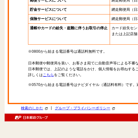
郵便サービスについて
網走郵便局
（日
貯金サービスについて
網走郵便局
（日
保険サービスについて
網走郵便局
（日
通帳やカードの紛失・盗難に伴うお取引の停止
カード紛失セン
または上記店舗
※0800から始まる電話番号は通話料無料です。
日本郵便や郵便局を装い、お客さま宛てに自動音声等による不審
日本郵便では、上記のような電話をかけ、個人情報をお尋ねする
詳しくは
こちら
をご覧ください。
※0570から始まる電話番号はナビダイヤル（通話料有料）です
|
検索のしかた
グループ・プライバシーポリシー