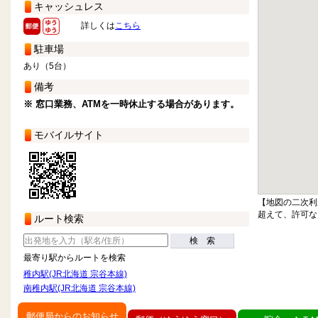
キャッシュレス
詳しくは
こちら
駐車場
あり（5台）
備考
※ 窓口業務、ATMを一時休止する場合があります。
モバイルサイト
【地図の二次利
超えて、許可な
ルート検索
検 索
最寄り駅からルートを検索
稚内駅(JR北海道 宗谷本線)
南稚内駅(JR北海道 宗谷本線)
郵便局からのお知らせ