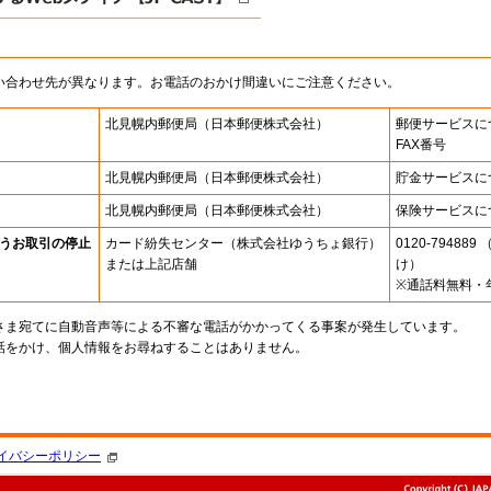
い合わせ先が異なります。お電話のおかけ間違いにご注意ください。
北見幌内郵便局
（日本郵便株式会社）
郵便サービスに
FAX番号
北見幌内郵便局
（日本郵便株式会社）
貯金サービスに
北見幌内郵便局
（日本郵便株式会社）
保険サービスに
うお取引の停止
カード紛失センター
（株式会社ゆうちょ銀行）
0120-7948
または上記店舗
け）
※通話料無料・
さま宛てに自動音声等による不審な電話がかかってくる事案が発生しています。
話をかけ、個人情報をお尋ねすることはありません。
。
イバシーポリシー