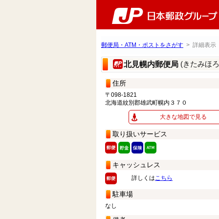
郵便局・ATM・ポストをさがす
> 詳細表示
(きたみほ
北見幌内郵便局
住所
〒098-1821
北海道紋別郡雄武町幌内３７０
大きな地図で見る
取り扱いサービス
キャッシュレス
詳しくは
こちら
駐車場
なし