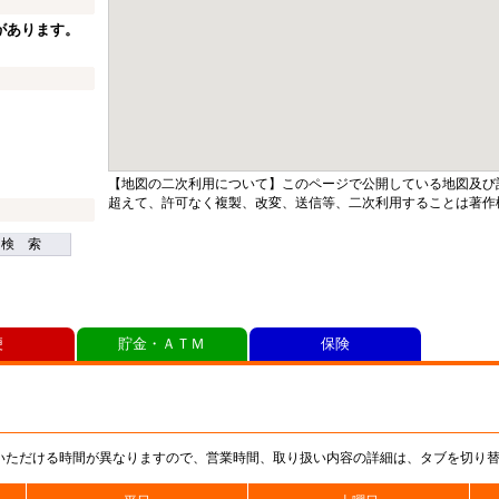
があります。
【地図の二次利用について】このページで公開している地図及び
超えて、許可なく複製、改変、送信等、二次利用することは著作
検 索
便
貯金・ＡＴＭ
保険
いただける時間が異なりますので、営業時間、取り扱い内容の詳細は、タブを切り