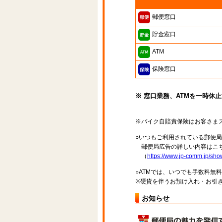
郵便窓口
貯金窓口
ATM
保険窓口
※ 窓口業務、ATMを一時休
※バイク自賠責保険はお客さま
○いつもご利用されている郵便
郵便局広告の詳しい内容はこち
（
https://www.jp-comm.jp/s
○ATMでは、いつでも手数料無
※硬貨を伴うお預け入れ・お引き
お知らせ