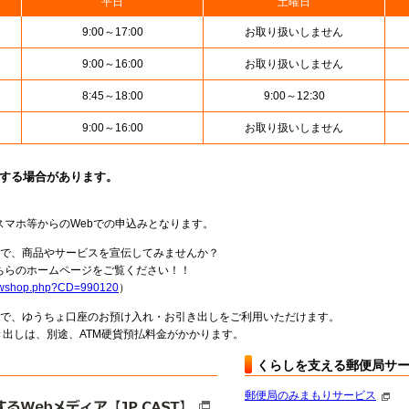
平日
土曜日
9:00～17:00
お取り扱いしません
9:00～16:00
お取り扱いしません
8:45～18:00
9:00～12:30
9:00～16:00
お取り扱いしません
止する場合があります。
スマホ等からのWebでの申込みとなります。
局で、商品やサービスを宣伝してみませんか？
らのホームページをご覧ください！！
howshop.php?CD=990120
）
料で、ゆうちょ口座のお預け入れ・お引き出しをご利用いただけます。
出しは、別途、ATM硬貨預払料金がかかります。
くらしを支える郵便局サ
郵便局のみまもりサービス