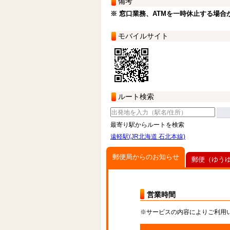
備考
※ 窓口業務、ATMを一時休止する場合
モバイルサイト
ルート検索
最寄り駅からルートを検索
遠軽駅(JR北海道 石北本線)
郵便局からのお知らせ
郵便（ゆう
営業時間
※サービスの内容によりご利用