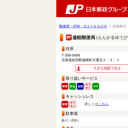
郵便局・ATM・ポストをさがす
> 詳細表示
(えんがるゆうび
遠軽郵便局
住所
〒099-0499
北海道紋別郡遠軽町大通北２－２－１
大きな地図で見る
取り扱いサービス
キャッシュレス
詳しくは
こちら
駐車場
あり（6台）