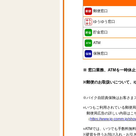
郵便窓口
ゆうゆう窓口
貯金窓口
ATM
保険窓口
※ 窓口業務、ATMを一時休
※郵便のお取扱いについて、
※バイク自賠責保険はお客さま
○いつもご利用されている郵便
郵便局広告の詳しい内容はこち
（
https://www.jp-comm.jp/s
○ATMでは、いつでも手数料無
※硬貨を伴うお預け入れ・お引き