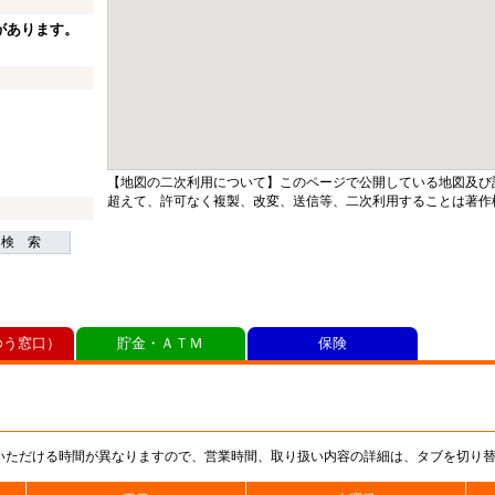
があります。
【地図の二次利用について】このページで公開している地図及び
超えて、許可なく複製、改変、送信等、二次利用することは著作
検 索
ゆう窓口）
貯金・ＡＴＭ
保険
いただける時間が異なりますので、営業時間、取り扱い内容の詳細は、タブを切り