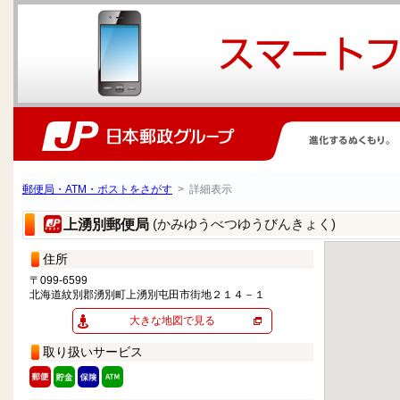
郵便局・ATM・ポストをさがす
> 詳細表示
(かみゆうべつゆうびんきょく)
上湧別郵便局
住所
〒099-6599
北海道紋別郡湧別町上湧別屯田市街地２１４－１
大きな地図で見る
取り扱いサービス