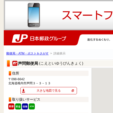
郵便局・ATM・ポストをさがす
> 詳細表示
(こえといゆうびんきょく)
声問郵便局
住所
〒098-6642
北海道稚内市声問３－３－１３
大きな地図で見る
取り扱いサービス