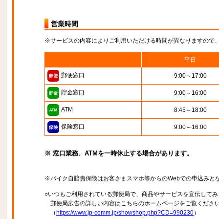
営業時間
※サービスの内容によりご利用いただける時間が異なりますので
平日
郵便窓口
9:00～17:00
貯金窓口
9:00～16:00
ATM
8:45～18:00
保険窓口
9:00～16:00
※ 窓口業務、ATMを一時休止する場合があります。
※バイク自賠責保険はお客さまスマホ等からのWebでの申込みと
○いつもご利用されている郵便局で、商品やサービスを宣伝してみ
郵便局広告の詳しい内容はこちらのホームページをご覧くださ
（
https://www.jp-comm.jp/showshop.php?CD=990230
）