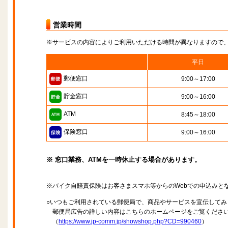
営業時間
※サービスの内容によりご利用いただける時間が異なりますので
平日
郵便窓口
9:00～17:00
貯金窓口
9:00～16:00
ATM
8:45～18:00
保険窓口
9:00～16:00
※ 窓口業務、ATMを一時休止する場合があります。
※バイク自賠責保険はお客さまスマホ等からのWebでの申込みと
○いつもご利用されている郵便局で、商品やサービスを宣伝してみ
郵便局広告の詳しい内容はこちらのホームページをご覧くださ
（
https://www.jp-comm.jp/showshop.php?CD=990460
）