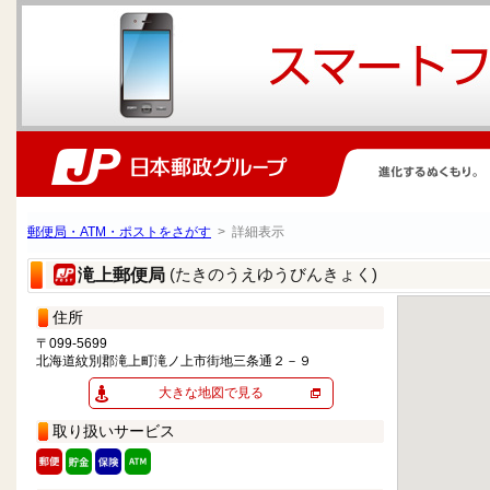
郵便局・ATM・ポストをさがす
> 詳細表示
(たきのうえゆうびんきょく)
滝上郵便局
住所
〒099-5699
北海道紋別郡滝上町滝ノ上市街地三条通２－９
大きな地図で見る
取り扱いサービス