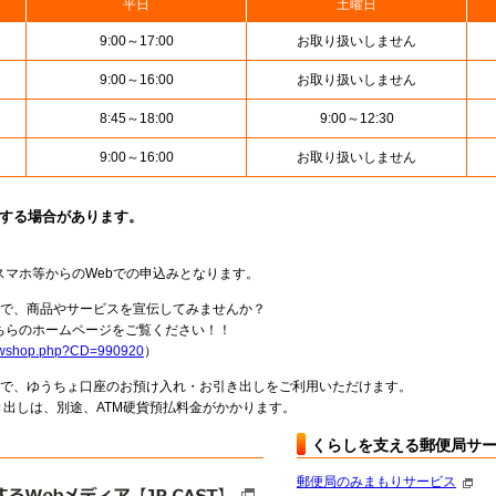
平日
土曜日
9:00～17:00
お取り扱いしません
9:00～16:00
お取り扱いしません
8:45～18:00
9:00～12:30
9:00～16:00
お取り扱いしません
止する場合があります。
スマホ等からのWebでの申込みとなります。
局で、商品やサービスを宣伝してみませんか？
らのホームページをご覧ください！！
howshop.php?CD=990920
）
料で、ゆうちょ口座のお預け入れ・お引き出しをご利用いただけます。
出しは、別途、ATM硬貨預払料金がかかります。
くらしを支える郵便局サ
郵便局のみまもりサービス