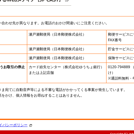
い合わせ先が異なります。お電話のおかけ間違いにご注意ください。
瀬戸瀬郵便局
（日本郵便株式会社）
郵便サービスに
FAX番号
瀬戸瀬郵便局
（日本郵便株式会社）
貯金サービスに
瀬戸瀬郵便局
（日本郵便株式会社）
保険サービスに
うお取引の停止
カード紛失センター
（株式会社ゆうちょ銀行）
0120-7948
または上記店舗
け）
※通話料無料・
さま宛てに自動音声等による不審な電話がかかってくる事案が発生しています。
話をかけ、個人情報をお尋ねすることはありません。
。
イバシーポリシー