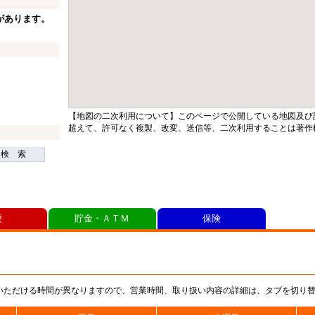
があります。
【地図の二次利用について】このページで公開している地図及び
超えて、許可なく複製、改変、送信等、二次利用することは著作
検 索
便
貯金・ＡＴＭ
保険
いただける時間が異なりますので、営業時間、取り扱い内容の詳細は、タブを切り