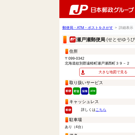
郵便局・ATM・ポストをさがす
> 詳細表示
(せとせゆうび
瀬戸瀬郵便局
住所
〒099-0342
北海道紋別郡遠軽町瀬戸瀬西町３９－２
大きな地図で見る
取り扱いサービス
キャッシュレス
詳しくは
こちら
駐車場
あり（4台）