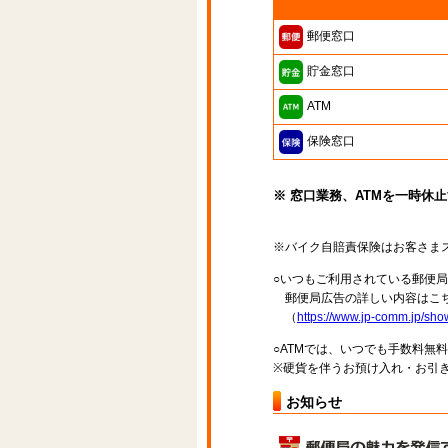
郵便窓口
貯金窓口
ATM
保険窓口
※ 窓口業務、ATMを一時休
※バイク自賠責保険はお客さま
○いつもご利用されている郵便
郵便局広告の詳しい内容はこち
（
https://www.jp-comm.jp/s
○ATMでは、いつでも手数料無
※硬貨を伴うお預け入れ・お引き
お知らせ