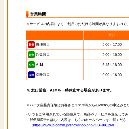
営業時間
※サービスの内容によりご利用いただける時間が異なりますので
平日
郵便窓口
9:00～17:00
貯金窓口
9:00～16:00
ATM
8:45～18:00
保険窓口
9:00～16:00
※ 窓口業務、ATMを一時休止する場合があります。
※バイク自賠責保険はお客さまスマホ等からのWebでの申込みと
○いつもご利用されている郵便局で、商品やサービスを宣伝してみ
郵便局広告の詳しい内容はこちらのホームページをご覧くださ
（
https://www.jp-comm.jp/showshop.php?CD=991260
）