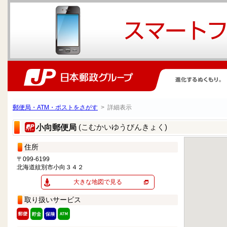
郵便局・ATM・ポストをさがす
> 詳細表示
(こむかいゆうびんきょく)
小向郵便局
住所
〒099-6199
北海道紋別市小向３４２
大きな地図で見る
取り扱いサービス