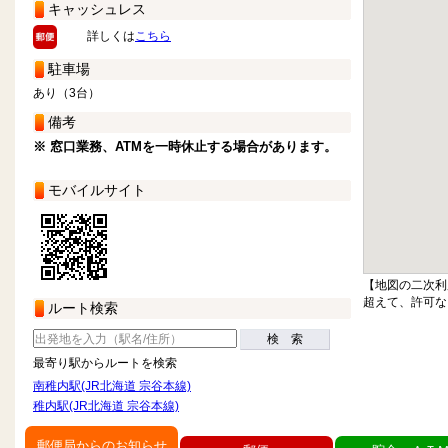
キャッシュレス
詳しくは
こちら
駐車場
あり（3台）
備考
※ 窓口業務、ATMを一時休止する場合があります。
モバイルサイト
【地図の二次利
超えて、許可な
ルート検索
検 索
最寄り駅からルートを検索
南稚内駅(JR北海道 宗谷本線)
稚内駅(JR北海道 宗谷本線)
郵便局からのお知らせ