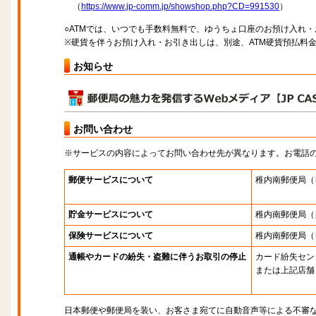
（
https://www.jp-comm.jp/showshop.php?CD=991530
）
○ATMでは、いつでも手数料無料で、ゆうちょ口座のお預け入れ
※硬貨を伴うお預け入れ・お引き出しは、別途、ATM硬貨預払料
お知らせ
お問い合わせ
※サービスの内容によってお問い合わせ先が異なります。お電話
郵便サービスについて
稚内南郵便局
（
貯金サービスについて
稚内南郵便局
（
保険サービスについて
稚内南郵便局
（
通帳やカードの紛失・盗難に伴うお取引の停止
カード紛失セン
または上記店舗
日本郵便や郵便局を装い、お客さま宛てに自動音声等による不審