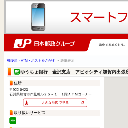
郵便局・ATM・ポストをさがす
> 詳細表示
ゆうちょ銀行 金沢支店 アビオシティ加賀内出張
住所
〒922-0423
石川県加賀市作見町ル２５－１ １階ＡＴＭコーナー
大きな地図で見る
取り扱いサービス