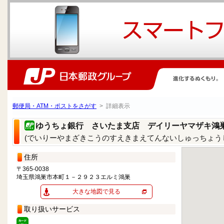
郵便局・ATM・ポストをさがす
> 詳細表示
ゆうちょ銀行 さいたま支店 デイリーヤマザキ鴻
(でいりーやまざきこうのすえきまえてんないしゅっちょう
住所
〒365-0038
埼玉県鴻巣市本町１－２９２３エルミ鴻巣
大きな地図で見る
取り扱いサービス