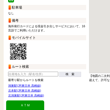
駐車場
なし
備考
海外発行カードによる現金引き出しサービスにおいて、16
言語でご利用いただけます。
モバイルサイト
ルート検索
検 索
【地図の二次利
超えて、許可な
最寄り駅からルートを検索
鴻巣駅(JR東日本 高崎線)
北本駅(JR東日本 高崎線)
北鴻巣駅(JR東日本 高崎線)
ＡＴＭ