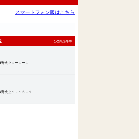
スマートフォン版はこちら
覧
1-2件/2件中
市野火止１ー１ー１
市野火止１－１６－１