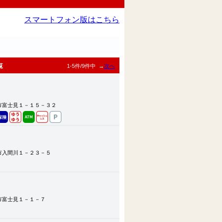
スマートフォン版はこちら
覧
1-5件/9件中 →
次へ
市富士見１－１５－３２
市入間川１－２３－５
市富士見１－１－７