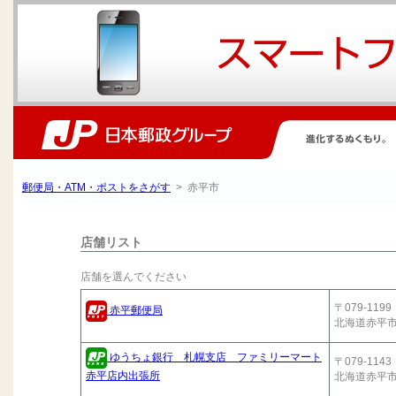
郵便局・ATM・ポストをさがす
> 赤平市
店舗リスト
店舗を選んでください
〒079-1199
赤平郵便局
北海道赤平
ゆうちょ銀行 札幌支店 ファミリーマート
〒079-1143
赤平店内出張所
北海道赤平