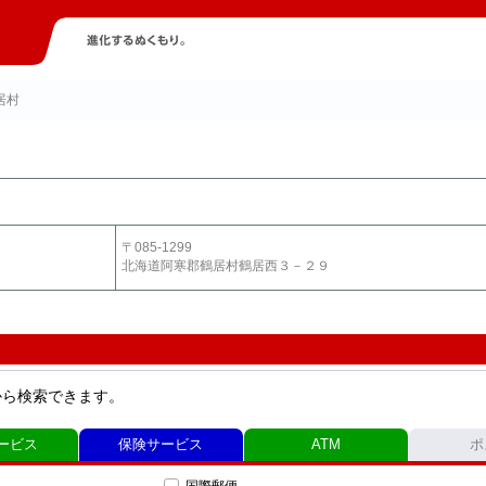
居村
〒085-1299
北海道阿寒郡鶴居村鶴居西３－２９
から検索できます。
ービス
保険サービス
ATM
ポ