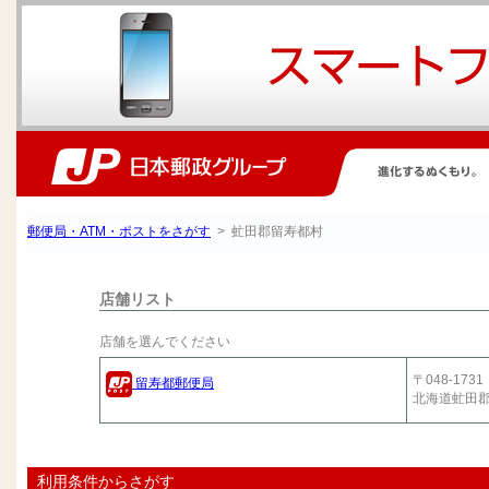
郵便局・ATM・ポストをさがす
> 虻田郡留寿都村
店舗リスト
店舗を選んでください
〒048-1731
留寿都郵便局
北海道虻田
利用条件からさがす