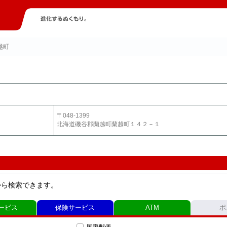
越町
〒048-1399
北海道磯谷郡蘭越町蘭越町１４２－１
から検索できます。
ービス
保険サービス
ATM
ポ