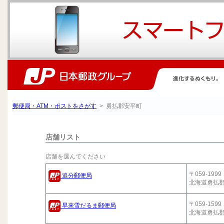
郵便局・ATM・ポストをさがす
> 勇払郡安平町
店舗リスト
店舗を選んでください
〒059-1999
追分郵便局
北海道勇払
〒059-1599
早来雪だるま郵便局
北海道勇払