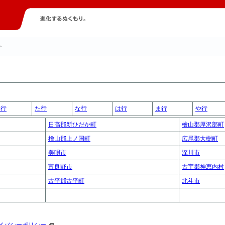
ト
さ行
た行
な行
は行
ま行
や行
日高郡新ひだか町
檜山郡厚沢部町
檜山郡上ノ国町
広尾郡大樹町
美唄市
深川市
富良野市
古宇郡神恵内村
古平郡古平町
北斗市