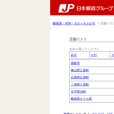
郵便局・ATM・ポストをさがす
> 店舗リス
店舗リスト
住所を選んでください
あ行
か行
函館市
檜山郡江差町
広尾郡広尾町
二海郡八雲町
古宇郡泊村
幌泉郡えりも町
|